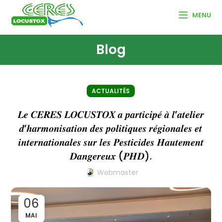
MENU
Blog
ACTUALITÉS
𝑳𝒆 𝑪𝑬𝑹𝑬𝑺 𝑳𝑶𝑪𝑼𝑺𝑻𝑶𝑿 𝒂 𝒑𝒂𝒓𝒕𝒊𝒄𝒊𝒑𝒆́ 𝒂̀ 𝒍’𝒂𝒕𝒆𝒍𝒊𝒆𝒓
𝒅’𝒉𝒂𝒓𝒎𝒐𝒏𝒊𝒔𝒂𝒕𝒊𝒐𝒏 𝒅𝒆𝒔 𝒑𝒐𝒍𝒊𝒕𝒊𝒒𝒖𝒆𝒔 𝒓𝒆́𝒈𝒊𝒐𝒏𝒂𝒍𝒆𝒔 𝒆𝒕
𝒊𝒏𝒕𝒆𝒓𝒏𝒂𝒕𝒊𝒐𝒏𝒂𝒍𝒆𝒔 𝒔𝒖𝒓 𝒍𝒆𝒔 𝑷𝒆𝒔𝒕𝒊𝒄𝒊𝒅𝒆𝒔 𝑯𝒂𝒖𝒕𝒆𝒎𝒆𝒏𝒕
𝑫𝒂𝒏𝒈𝒆𝒓𝒆𝒖𝒙 (𝑷𝑯𝑫).
Webmaster
06
MAI