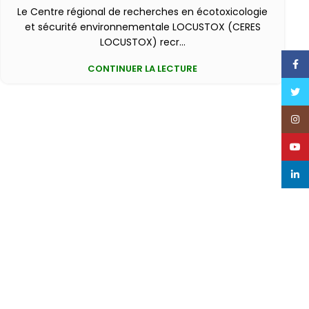
Le Centre régional de recherches en écotoxicologie
et sécurité environnementale LOCUSTOX (CERES
LOCUSTOX) recr...
Face
CONTINUER LA LECTURE
Twitt
Inst
Yout
Linke